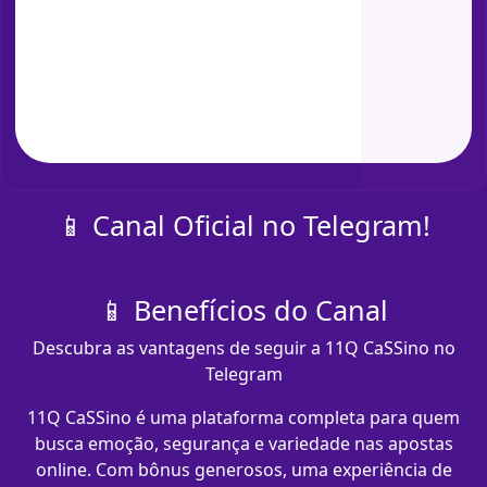
📱 Canal Oficial no Telegram!
📱 Benefícios do Canal
Descubra as vantagens de seguir a 11Q CaSSino no
Telegram
11Q CaSSino é uma plataforma completa para quem
busca emoção, segurança e variedade nas apostas
online. Com bônus generosos, uma experiência de