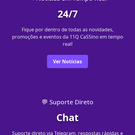
24/7
Fique por dentro de todas as novidades,
promoções e eventos da 11Q CaSSino em tempo
real!
Ver Notícias
💬 Suporte Direto
Chat
Suporte direto via Telegram, respostas rápidas e