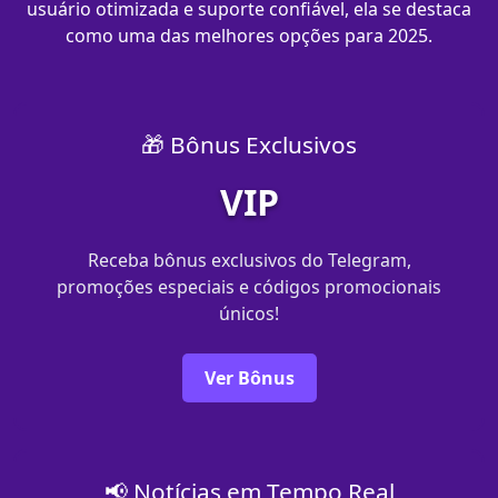
usuário otimizada e suporte confiável, ela se destaca
como uma das melhores opções para 2025.
🎁 Bônus Exclusivos
VIP
Receba bônus exclusivos do Telegram,
promoções especiais e códigos promocionais
únicos!
Ver Bônus
📢 Notícias em Tempo Real