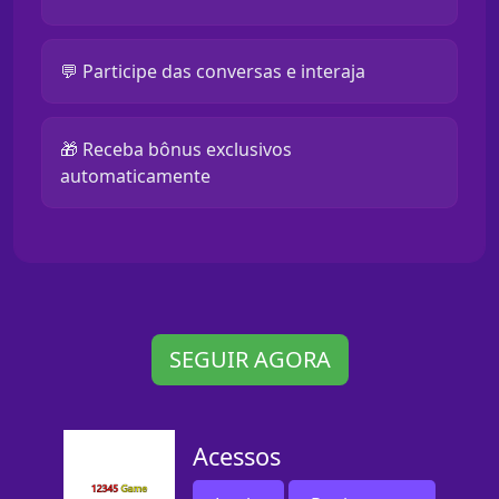
💬 Participe das conversas e interaja
🎁 Receba bônus exclusivos
automaticamente
SEGUIR AGORA
Acessos