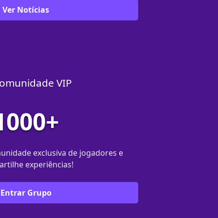
Ver Notícias
Comunidade VIP
1000+
unidade exclusiva de jogadores e
rtilhe experiências!
Entrar Grupo