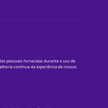
ões pessoais fornecidas durante o uso de
elhoria contínua da experiência de nossos