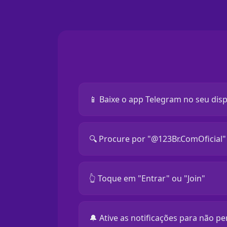
📱 Baixe o app Telegram no seu disp
🔍 Procure por "@123Br.ComOficial"
👆 Toque em "Entrar" ou "Join"
🔔 Ative as notificações para não p