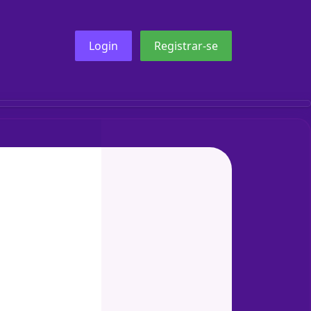
Login
Registrar-se