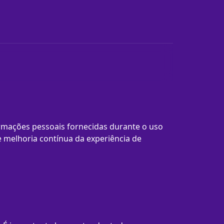
rmações pessoais fornecidas durante o uso
e melhoria contínua da experiência de