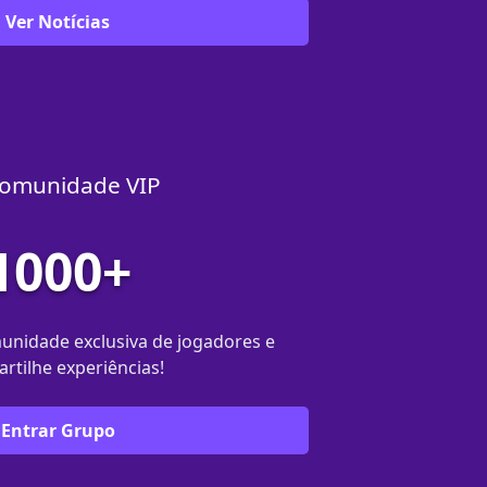
Ver Notícias
Comunidade VIP
1000+
unidade exclusiva de jogadores e
rtilhe experiências!
Entrar Grupo