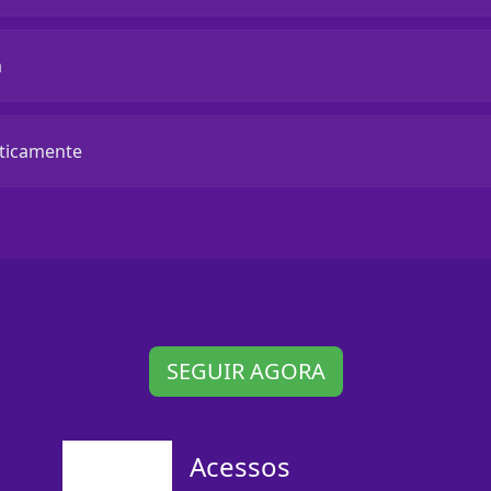
a
aticamente
SEGUIR AGORA
Acessos