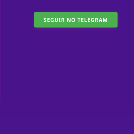
SEGUIR NO TELEGRAM