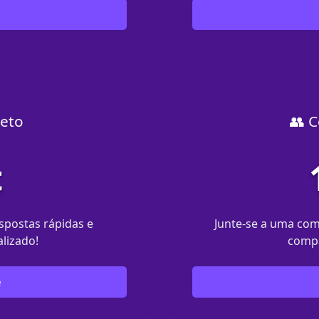
reto
👥 
t
espostas rápidas e
Junte-se a uma com
lizado!
compa
e