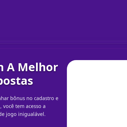
n A Melhor
postas
har bônus no cadastro e
 você tem acesso a
e jogo inigualável.