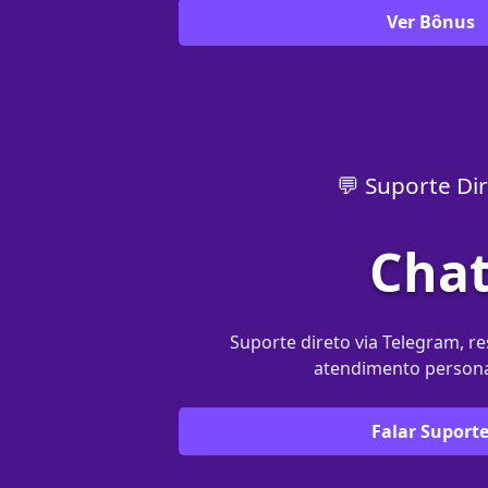
Ver Bônus
💬 Suporte Di
Cha
Suporte direto via Telegram, r
atendimento persona
Falar Suport