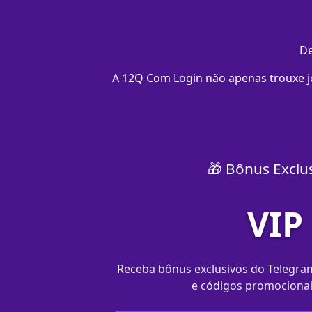
De
A 12Q Com Login não apenas trouxe 
🎁 Bônus Exclu
VIP
Receba bônus exclusivos do Telegra
e códigos promocionai