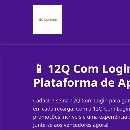
📱 12Q Com Logi
Plataforma de A
Cadastre-se na 12Q Com Login para gan
em cada recarga. Com a 12Q Com Login,
promoções incríveis e uma experiência d
Junte-se aos vencedores agora!