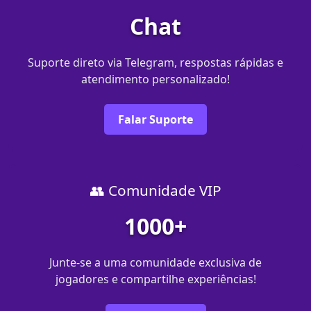
Chat
Suporte direto via Telegram, respostas rápidas e
atendimento personalizado!
Falar Suporte
👥 Comunidade VIP
1000+
Junte-se a uma comunidade exclusiva de
jogadores e compartilhe experiências!