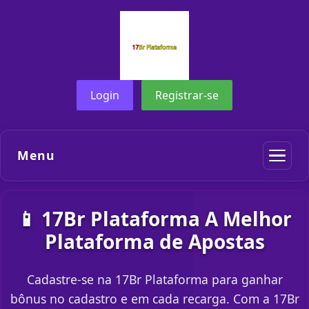
Login
Registrar-se
Menu
📱 17Br Plataforma A Melhor
Plataforma de Apostas
Cadastre-se na 17Br Plataforma para ganhar
bônus no cadastro e em cada recarga. Com a 17Br