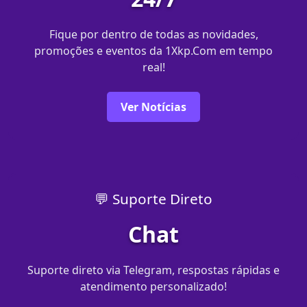
Fique por dentro de todas as novidades,
promoções e eventos da 1Xkp.Com em tempo
real!
Ver Notícias
💬 Suporte Direto
Chat
Suporte direto via Telegram, respostas rápidas e
atendimento personalizado!