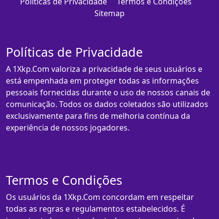
Políticas de Privacidade
Termos e Condições
Sitemap
Políticas de Privacidade
A 1Xkp.Com valoriza a privacidade de seus usuários e
está empenhada em proteger todas as informações
pessoais fornecidas durante o uso de nossos canais de
comunicação. Todos os dados coletados são utilizados
exclusivamente para fins de melhoria contínua da
experiência de nossos jogadores.
Termos e Condições
Os usuários da 1Xkp.Com concordam em respeitar
todas as regras e regulamentos estabelecidos. É