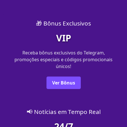
🎁 Bônus Exclusivos
VIP
Receba bônus exclusivos do Telegram,
promoções especiais e códigos promocionais
únicos!
Ver Bônus
📢 Notícias em Tempo Real
24/7