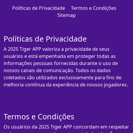
Políticas de Privacidade
Termos e Condições
Sitemap
Políticas de Privacidade
A 2025 Tiger APP valoriza a privacidade de seus
usuários e está empenhada em proteger todas as
informações pessoais fornecidas durante o uso de
nossos canais de comunicação. Todos os dados
coletados são utilizados exclusivamente para fins de
melhoria contínua da experiência de nossos jogadores.
Termos e Condições
Os usuários da 2025 Tiger APP concordam em respeitar