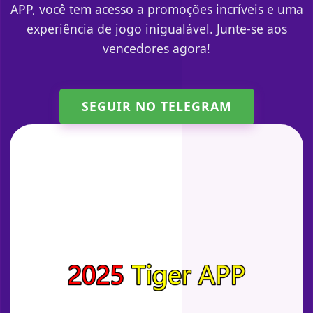
APP, você tem acesso a promoções incríveis e uma
experiência de jogo inigualável. Junte-se aos
vencedores agora!
SEGUIR NO TELEGRAM