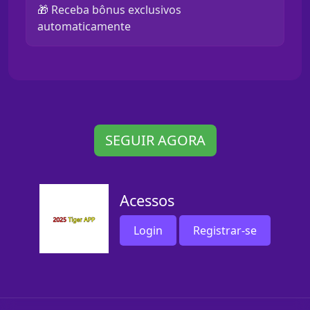
🎁 Receba bônus exclusivos
automaticamente
SEGUIR AGORA
Acessos
Login
Registrar-se