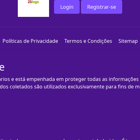
Login
Registrar-se
Políticas de Privacidade
Termos e Condições
Sitemap
de
uários e está empenhada em proteger todas as informações
os coletados são utilizados exclusivamente para fins de m