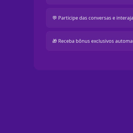
💬 Participe das conversas e interaj
🎁 Receba bônus exclusivos autom