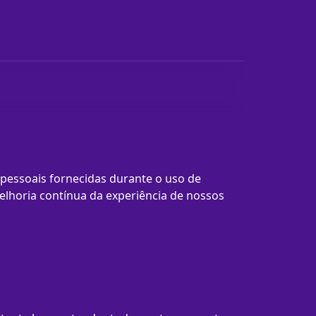
 pessoais fornecidas durante o uso de
elhoria contínua da experiência de nossos