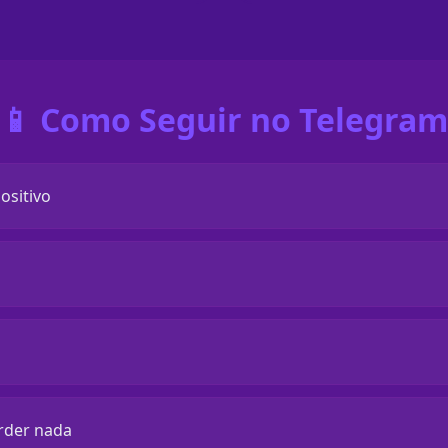
📱 Como Seguir no Telegram
ositivo
erder nada