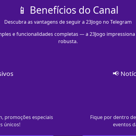
📱 Benefícios do Canal
Descubra as vantagens de seguir a 23Jogo no Telegram
imples e funcionalidades completas — a 23Jogo impressiona
robusta.
sivos
📢 Notí
m, promoções especiais
Fique por dentro d
s únicos!
eventos d