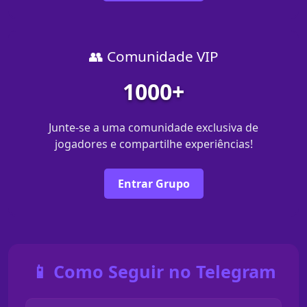
👥 Comunidade VIP
1000+
Junte-se a uma comunidade exclusiva de
jogadores e compartilhe experiências!
Entrar Grupo
📱 Como Seguir no Telegram