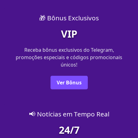
🎁 Bônus Exclusivos
VIP
Receba bônus exclusivos do Telegram,
promoções especiais e códigos promocionais
únicos!
Ver Bônus
📢 Notícias em Tempo Real
24/7