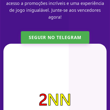
acesso a promoções incríveis e uma experiência
de jogo inigualável. Junte-se aos vencedores
agora!
SEGUIR NO TELEGRAM