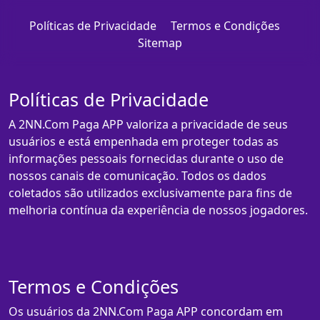
Políticas de Privacidade
Termos e Condições
Sitemap
Políticas de Privacidade
A 2NN.Com Paga APP valoriza a privacidade de seus
usuários e está empenhada em proteger todas as
informações pessoais fornecidas durante o uso de
nossos canais de comunicação. Todos os dados
coletados são utilizados exclusivamente para fins de
melhoria contínua da experiência de nossos jogadores.
Termos e Condições
Os usuários da 2NN.Com Paga APP concordam em