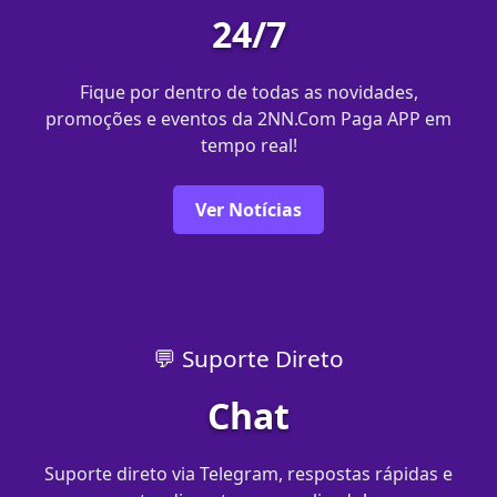
24/7
Fique por dentro de todas as novidades,
promoções e eventos da 2NN.Com Paga APP em
tempo real!
Ver Notícias
💬 Suporte Direto
Chat
Suporte direto via Telegram, respostas rápidas e