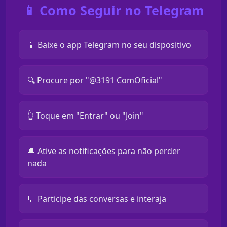
📱 Como Seguir no Telegram
📱 Baixe o app Telegram no seu dispositivo
🔍 Procure por "@3191 ComOficial"
👆 Toque em "Entrar" ou "Join"
🔔 Ative as notificações para não perder
nada
💬 Participe das conversas e interaja