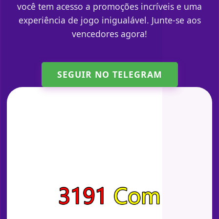
você tem acesso a promoções incríveis e uma
experiência de jogo inigualável. Junte-se aos
vencedores agora!
SEGUIR NO TELEGRAM