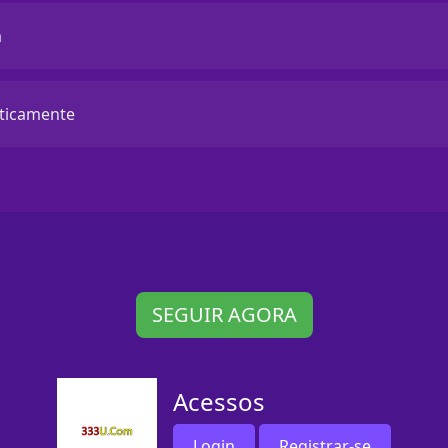
a
aticamente
SEGUIR AGORA
Acessos
Login
Registrar-se