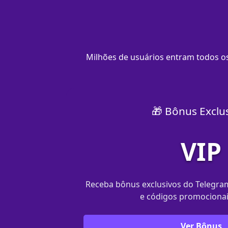
Milhões de usuários entram todos os 
🎁 Bônus Exclu
VIP
Receba bônus exclusivos do Telegra
e códigos promocionai
Ver Bônus