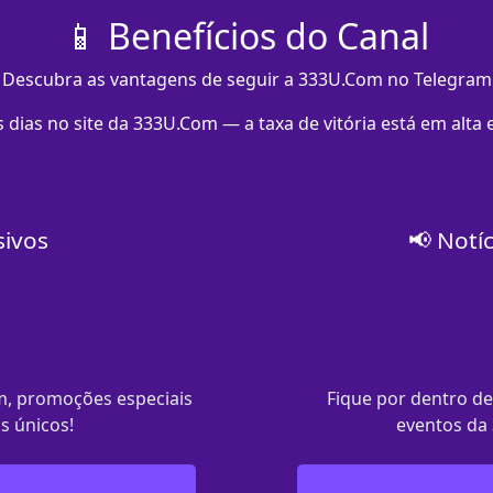
📱 Benefícios do Canal
Descubra as vantagens de seguir a 333U.Com no Telegram
dias no site da 333U.Com — a taxa de vitória está em alta
sivos
📢 Notí
m, promoções especiais
Fique por dentro d
s únicos!
eventos da