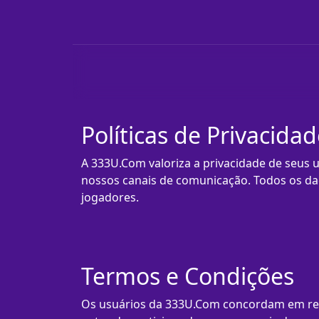
Políticas de Privacida
A 333U.Com valoriza a privacidade de seus
nossos canais de comunicação. Todos os dad
jogadores.
Termos e Condições
Os usuários da 333U.Com concordam em resp