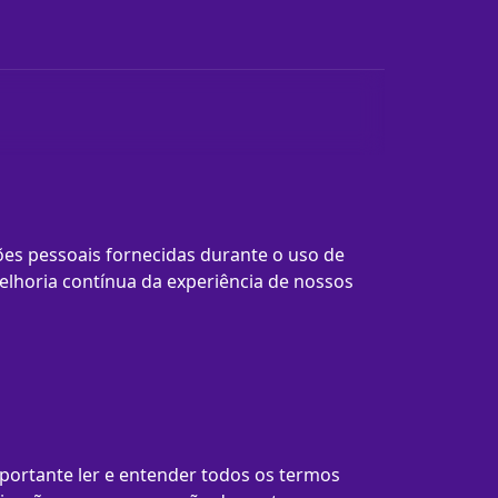
es pessoais fornecidas durante o uso de
elhoria contínua da experiência de nossos
portante ler e entender todos os termos