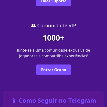
Falar Suporte
👥 Comunidade VIP
1000+
Junte-se a uma comunidade exclusiva de
jogadores e compartilhe experiências!
Entrar Grupo
📱 Como Seguir no Telegram