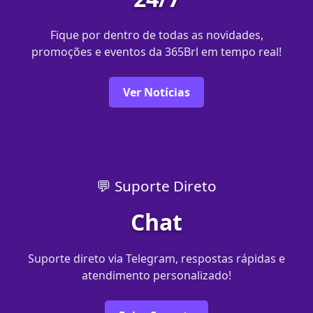
Fique por dentro de todas as novidades,
promoções e eventos da 365Brl em tempo real!
Ver Notícias
💬 Suporte Direto
Chat
Suporte direto via Telegram, respostas rápidas e
atendimento personalizado!