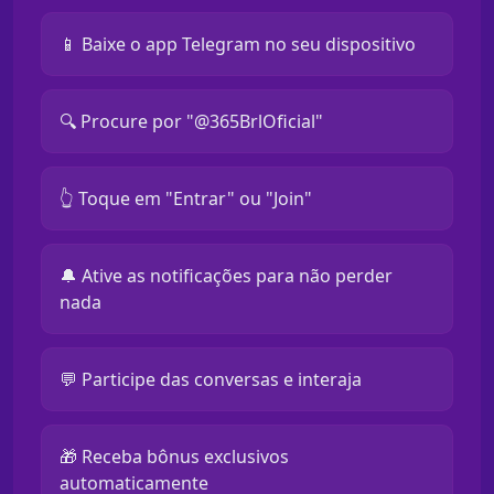
📱 Baixe o app Telegram no seu dispositivo
🔍 Procure por "@365BrlOficial"
👆 Toque em "Entrar" ou "Join"
🔔 Ative as notificações para não perder
nada
💬 Participe das conversas e interaja
🎁 Receba bônus exclusivos
automaticamente