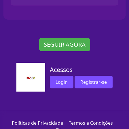
SEGUIR AGORA
Acessos
Login
Registrar-se
Políticas de Privacidade
Termos e Condições