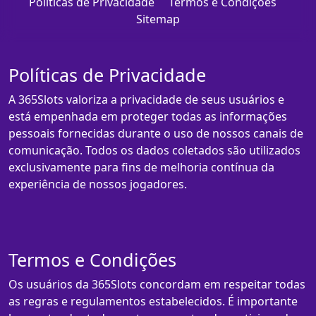
Políticas de Privacidade
Termos e Condições
Sitemap
Políticas de Privacidade
A 365Slots valoriza a privacidade de seus usuários e
está empenhada em proteger todas as informações
pessoais fornecidas durante o uso de nossos canais de
comunicação. Todos os dados coletados são utilizados
exclusivamente para fins de melhoria contínua da
experiência de nossos jogadores.
Termos e Condições
Os usuários da 365Slots concordam em respeitar todas
as regras e regulamentos estabelecidos. É importante