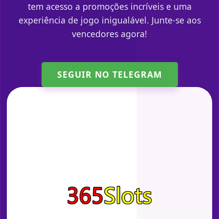
tem acesso a promoções incríveis e uma
experiência de jogo inigualável. Junte-se aos
vencedores agora!
SEGUIR NO TELEGRAM