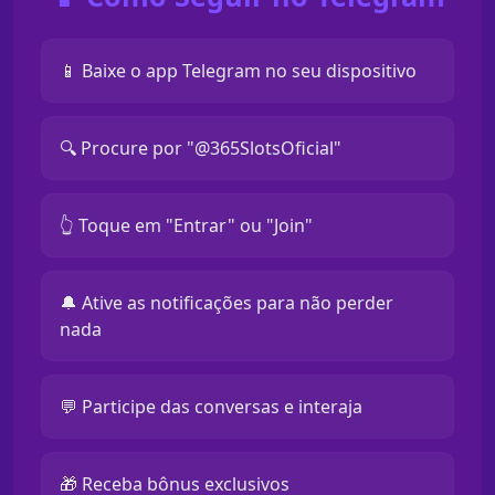
📱 Baixe o app Telegram no seu dispositivo
🔍 Procure por "@365SlotsOficial"
👆 Toque em "Entrar" ou "Join"
🔔 Ative as notificações para não perder
nada
💬 Participe das conversas e interaja
🎁 Receba bônus exclusivos