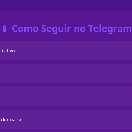
📱 Como Seguir no Telegram
ositivo
erder nada