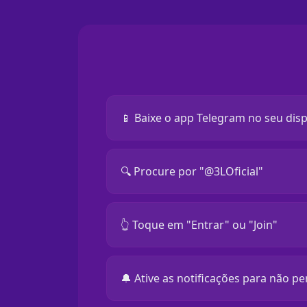
📱 Baixe o app Telegram no seu disp
🔍 Procure por "@3LOficial"
👆 Toque em "Entrar" ou "Join"
🔔 Ative as notificações para não p