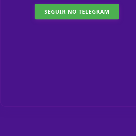
SEGUIR NO TELEGRAM