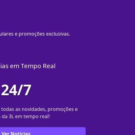
pulares e promoções exclusivas.
cias em Tempo Real
24/7
e todas as novidades, promoções e
 da 3L em tempo real!
Ver Notícias