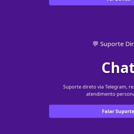
💬 Suporte Di
Cha
Suporte direto via Telegram, r
atendimento persona
Falar Suport