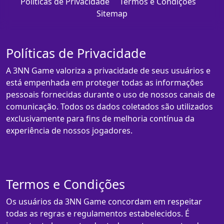
Políticas de Privacidade
Termos e Condições
Sitemap
Políticas de Privacidade
A 3NN Game valoriza a privacidade de seus usuários e
está empenhada em proteger todas as informações
pessoais fornecidas durante o uso de nossos canais de
comunicação. Todos os dados coletados são utilizados
exclusivamente para fins de melhoria contínua da
experiência de nossos jogadores.
Termos e Condições
Os usuários da 3NN Game concordam em respeitar
todas as regras e regulamentos estabelecidos. É