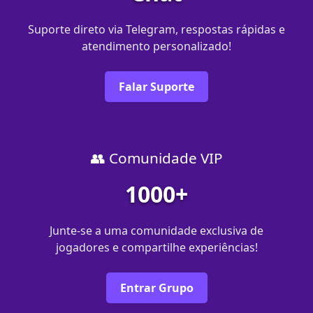
Suporte direto via Telegram, respostas rápidas e
atendimento personalizado!
Falar Suporte
👥 Comunidade VIP
1000+
Junte-se a uma comunidade exclusiva de
jogadores e compartilhe experiências!
Entrar Grupo