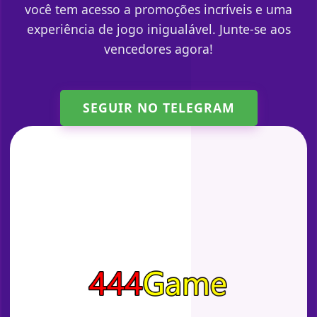
você tem acesso a promoções incríveis e uma
experiência de jogo inigualável. Junte-se aos
vencedores agora!
SEGUIR NO TELEGRAM