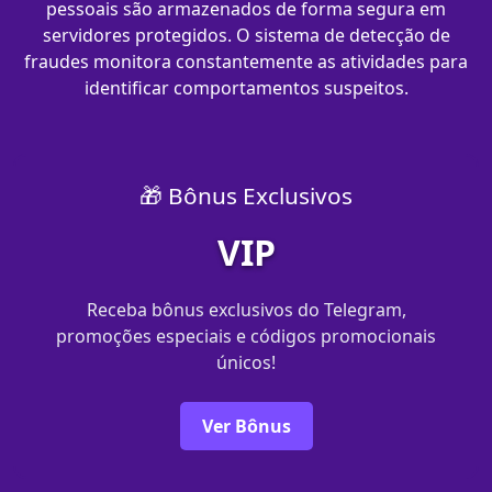
pessoais são armazenados de forma segura em
servidores protegidos. O sistema de detecção de
fraudes monitora constantemente as atividades para
identificar comportamentos suspeitos.
🎁 Bônus Exclusivos
VIP
Receba bônus exclusivos do Telegram,
promoções especiais e códigos promocionais
únicos!
Ver Bônus