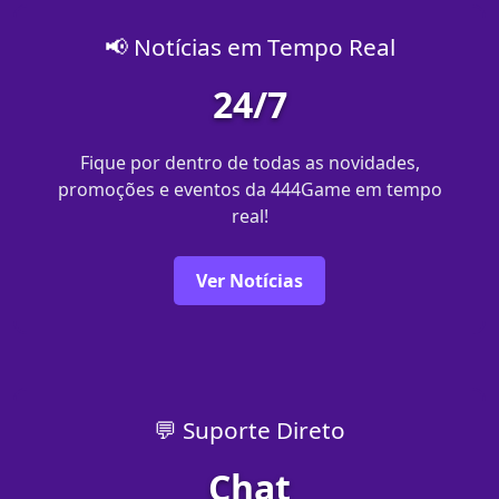
📢 Notícias em Tempo Real
24/7
Fique por dentro de todas as novidades,
promoções e eventos da 444Game em tempo
real!
Ver Notícias
💬 Suporte Direto
Chat