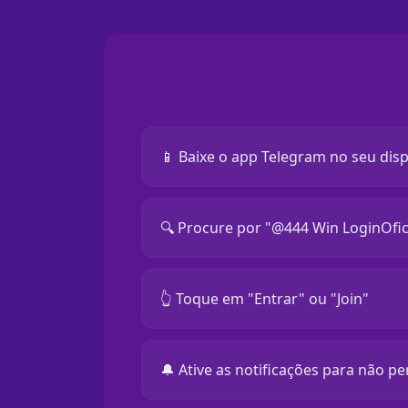
📱 Baixe o app Telegram no seu disp
🔍 Procure por "@444 Win LoginOfic
👆 Toque em "Entrar" ou "Join"
🔔 Ative as notificações para não p