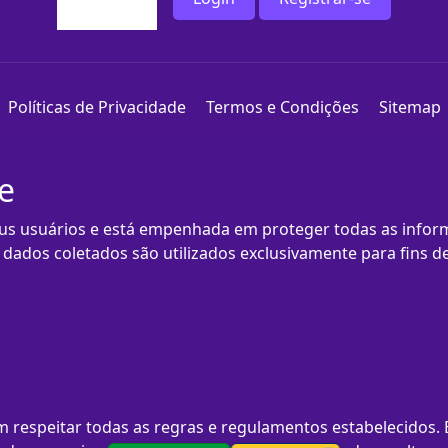
Políticas de Privacidade
Termos e Condições
Sitemap
de
seus usuários e está empenhada em proteger todas as info
dados coletados são utilizados exclusivamente para fins d
respeitar todas as regras e regulamentos estabelecidos. É