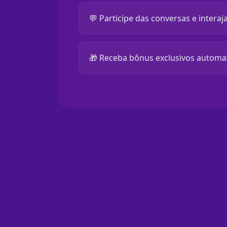
💬 Participe das conversas e interaj
🎁 Receba bônus exclusivos autom