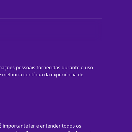
rmações pessoais fornecidas durante o uso
e melhoria contínua da experiência de
 importante ler e entender todos os