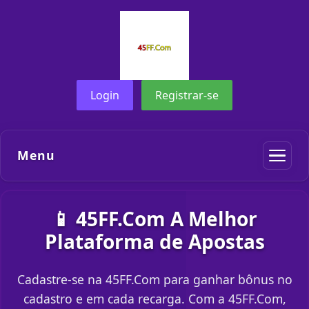
Login
Registrar-se
Menu
📱 45FF.Com A Melhor
Plataforma de Apostas
Cadastre-se na 45FF.Com para ganhar bônus no
cadastro e em cada recarga. Com a 45FF.Com,