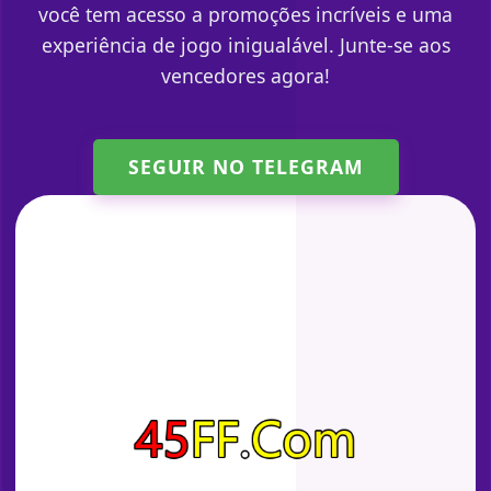
você tem acesso a promoções incríveis e uma
experiência de jogo inigualável. Junte-se aos
vencedores agora!
SEGUIR NO TELEGRAM