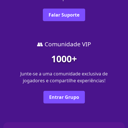
Falar Suporte
👥 Comunidade VIP
1000+
Junte-se a uma comunidade exclusiva de
jogadores e compartilhe experiências!
Entrar Grupo