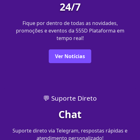
24/7
Fique por dentro de todas as novidades,
promoções e eventos da 555D Plataforma em
tempo real!
Ver Notícias
💬 Suporte Direto
Chat
Suporte direto via Telegram, respostas rápidas e
atendimento personalizado!