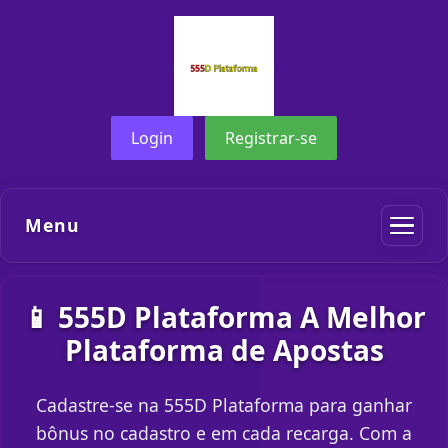
Login
Registrar-se
Menu
📱 555D Plataforma A Melhor
Plataforma de Apostas
Cadastre-se na 555D Plataforma para ganhar
bônus no cadastro e em cada recarga. Com a