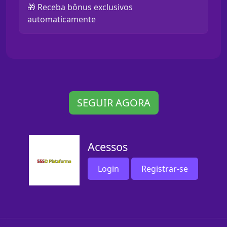
🎁 Receba bônus exclusivos
automaticamente
SEGUIR AGORA
Acessos
Login
Registrar-se