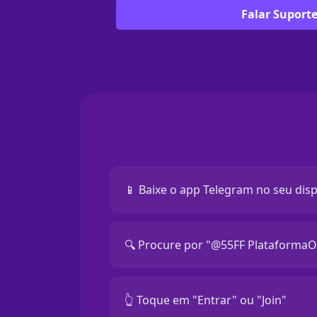
Falar Suport
📱 Baixe o app Telegram no seu disp
🔍 Procure por "@55FF PlataformaOf
👆 Toque em "Entrar" ou "Join"