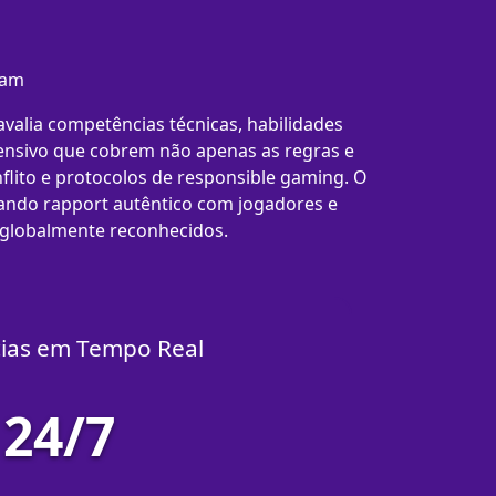
ram
avalia competências técnicas, habilidades
ensivo que cobrem não apenas as regras e
lito e protocolos de responsible gaming. O
iando rapport autêntico com jogadores e
 globalmente reconhecidos.
cias em Tempo Real
24/7