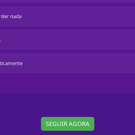
erder nada
a
aticamente
SEGUIR AGORA