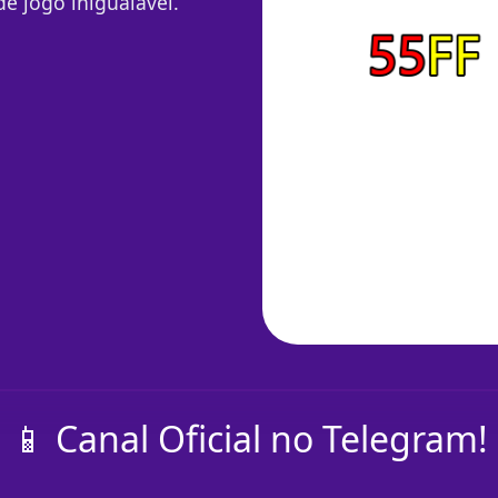
e jogo inigualável.
📱 Canal Oficial no Telegram!