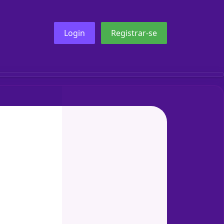
Login
Registrar-se