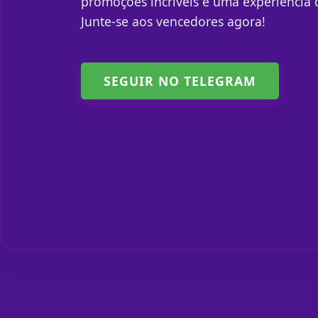
promoções incríveis e uma experiência d
Junte-se aos vencedores agora!
SEGUIR NO TELEGRAM