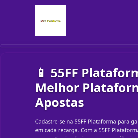
📱 55FF Platafor
Melhor Platafor
Apostas
Cadastre-se na 55FF Plataforma para g
em cada recarga. Com a 55FF Plataforma