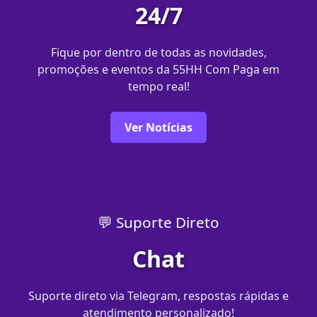
24/7
Fique por dentro de todas as novidades,
promoções e eventos da 55HH Com Paga em
tempo real!
Ver Notícias
💬 Suporte Direto
Chat
Suporte direto via Telegram, respostas rápidas e
atendimento personalizado!