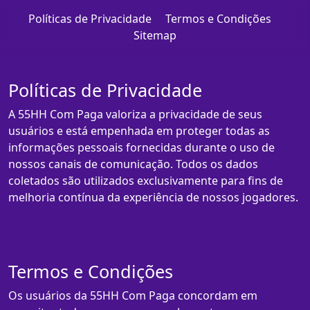
Políticas de Privacidade
Termos e Condições
Sitemap
Políticas de Privacidade
A 55HH Com Paga valoriza a privacidade de seus
usuários e está empenhada em proteger todas as
informações pessoais fornecidas durante o uso de
nossos canais de comunicação. Todos os dados
coletados são utilizados exclusivamente para fins de
melhoria contínua da experiência de nossos jogadores.
Termos e Condições
Os usuários da 55HH Com Paga concordam em