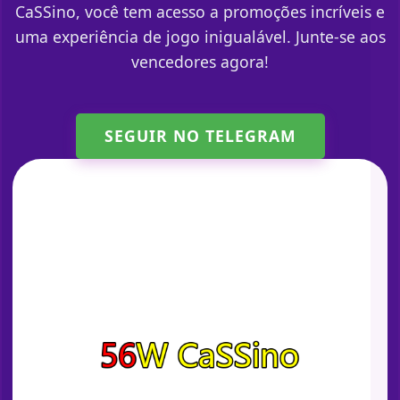
CaSSino, você tem acesso a promoções incríveis e
uma experiência de jogo inigualável. Junte-se aos
vencedores agora!
SEGUIR NO TELEGRAM