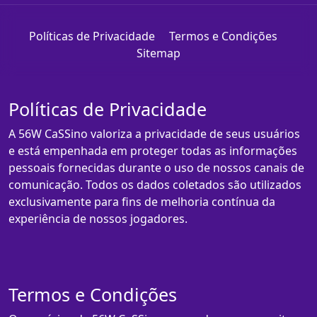
Políticas de Privacidade
Termos e Condições
Sitemap
Políticas de Privacidade
A 56W CaSSino valoriza a privacidade de seus usuários
e está empenhada em proteger todas as informações
pessoais fornecidas durante o uso de nossos canais de
comunicação. Todos os dados coletados são utilizados
exclusivamente para fins de melhoria contínua da
experiência de nossos jogadores.
Termos e Condições