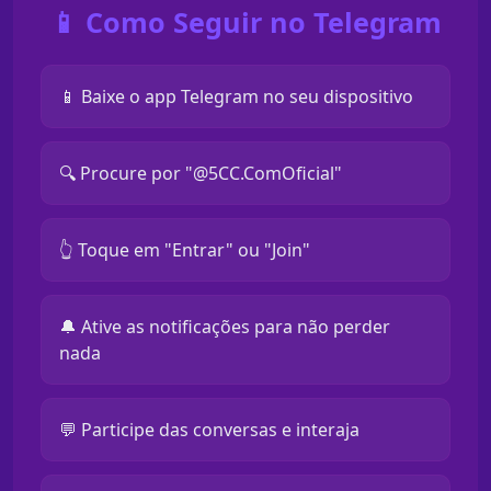
📱 Como Seguir no Telegram
📱 Baixe o app Telegram no seu dispositivo
🔍 Procure por "@5CC.ComOficial"
👆 Toque em "Entrar" ou "Join"
🔔 Ative as notificações para não perder
nada
💬 Participe das conversas e interaja