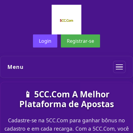
Login
Registrar-se
Menu
📱 5CC.Com A Melhor
Plataforma de Apostas
Cadastre-se na 5CC.Com para ganhar bônus no
cadastro e em cada recarga. Com a 5CC.Com, você