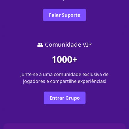
Falar Suporte
👥 Comunidade VIP
1000+
Junte-se a uma comunidade exclusiva de
jogadores e compartilhe experiências!
Entrar Grupo