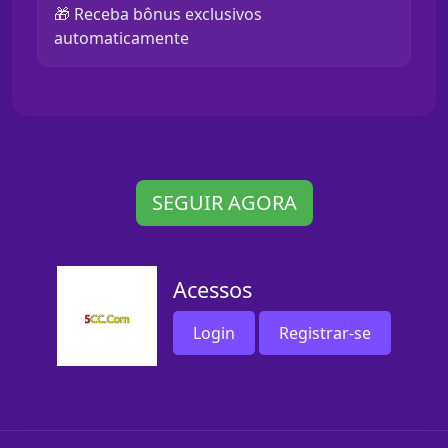
🎁 Receba bônus exclusivos
automaticamente
SEGUIR AGORA
Acessos
Login
Registrar-se