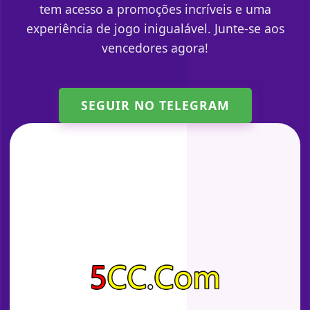
tem acesso a promoções incríveis e uma
experiência de jogo inigualável. Junte-se aos
vencedores agora!
SEGUIR NO TELEGRAM