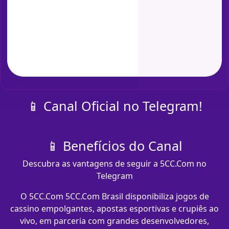
📱 Canal Oficial no Telegram!
📱 Benefícios do Canal
Descubra as vantagens de seguir a 5CC.Com no
Telegram
O 5CC.Com 5CC.Com Brasil disponibiliza jogos de
cassino empolgantes, apostas esportivas e crupiês ao
vivo, em parceria com grandes desenvolvedores,