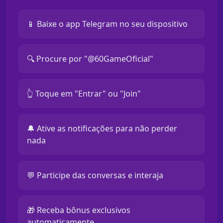
📱 Baixe o app Telegram no seu dispositivo
🔍 Procure por "@60GameOficial"
👆 Toque em "Entrar" ou "Join"
🔔 Ative as notificações para não perder
nada
💬 Participe das conversas e interaja
🎁 Receba bônus exclusivos
automaticamente