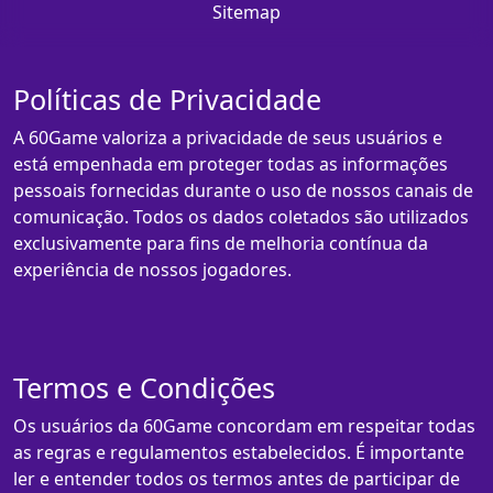
Sitemap
Políticas de Privacidade
A 60Game valoriza a privacidade de seus usuários e
está empenhada em proteger todas as informações
pessoais fornecidas durante o uso de nossos canais de
comunicação. Todos os dados coletados são utilizados
exclusivamente para fins de melhoria contínua da
experiência de nossos jogadores.
Termos e Condições
Os usuários da 60Game concordam em respeitar todas
as regras e regulamentos estabelecidos. É importante
ler e entender todos os termos antes de participar de