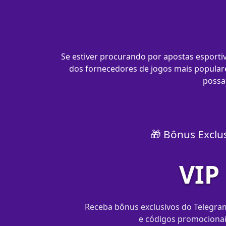
Se estiver procurando por apostas esporti
dos fornecedores de jogos mais populare
possa
🎁 Bônus Exclu
VIP
Receba bônus exclusivos do Telegra
e códigos promocionai