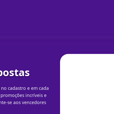
postas
 no cadastro e em cada
 promoções incríveis e
unte-se aos vencedores