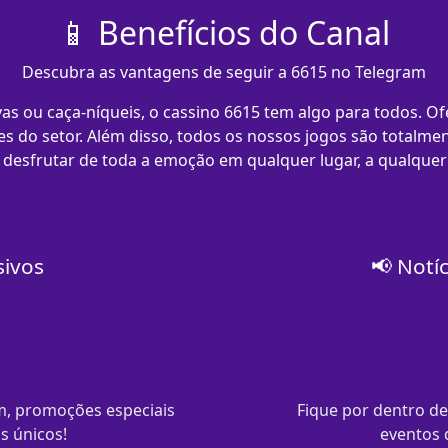
📱 Benefícios do Canal
Descubra as vantagens de seguir a 6615 no Telegram
vas ou caça-níqueis, o cassino 6615 tem algo para todos. O
s do setor. Além disso, todos os nossos jogos são totalmen
 desfrutar de toda a emoção em qualquer lugar, a qualquer 
sivos
📢 Notí
m, promoções especiais
Fique por dentro d
s únicos!
eventos 