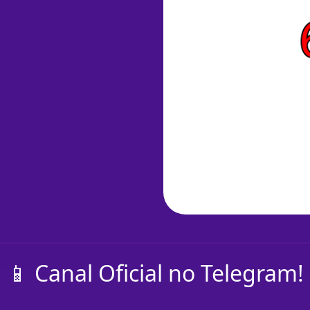
📱 Canal Oficial no Telegram!