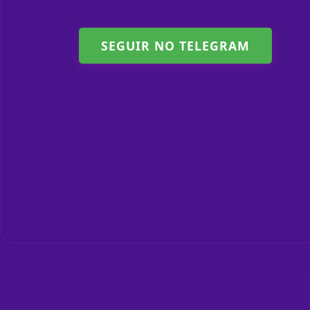
SEGUIR NO TELEGRAM