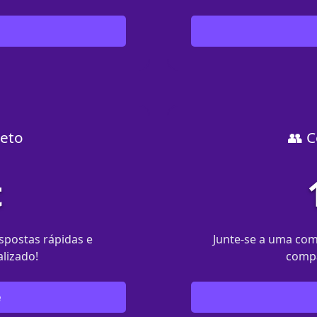
reto
👥 
t
espostas rápidas e
Junte-se a uma com
lizado!
compa
e