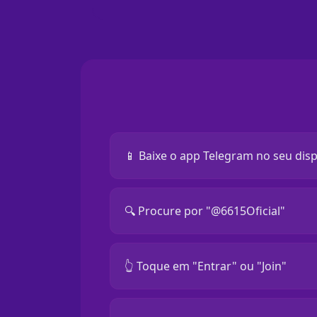
📱 Baixe o app Telegram no seu disp
🔍 Procure por "@6615Oficial"
👆 Toque em "Entrar" ou "Join"