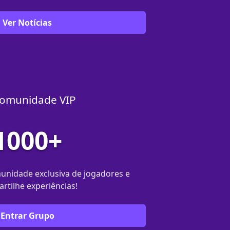
Ver Notícias
Comunidade VIP
1000+
unidade exclusiva de jogadores e
rtilhe experiências!
Entrar Grupo