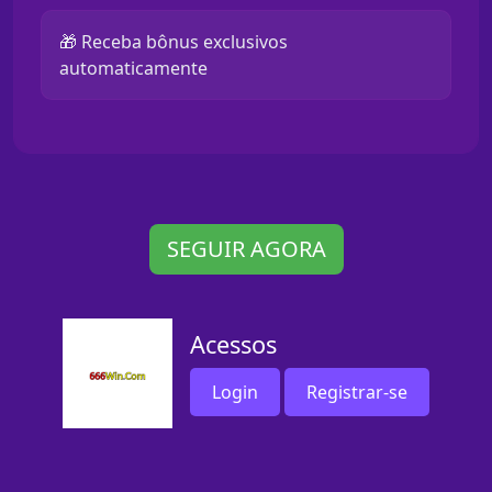
🎁 Receba bônus exclusivos
automaticamente
SEGUIR AGORA
Acessos
Login
Registrar-se