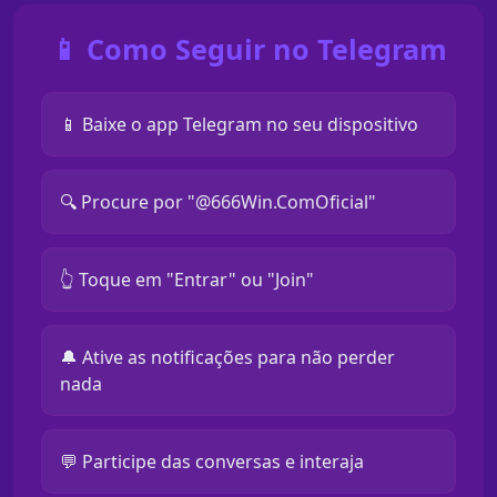
📱 Como Seguir no Telegram
📱 Baixe o app Telegram no seu dispositivo
🔍 Procure por "@666Win.ComOficial"
👆 Toque em "Entrar" ou "Join"
🔔 Ative as notificações para não perder
nada
💬 Participe das conversas e interaja