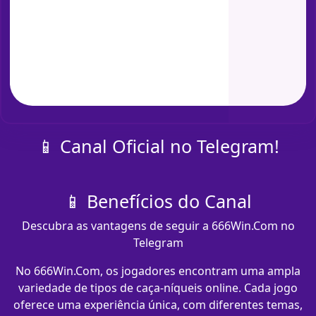
📱 Canal Oficial no Telegram!
📱 Benefícios do Canal
Descubra as vantagens de seguir a 666Win.Com no
Telegram
No 666Win.Com, os jogadores encontram uma ampla
variedade de tipos de caça-níqueis online. Cada jogo
oferece uma experiência única, com diferentes temas,