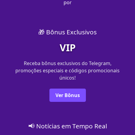
por
🎁 Bônus Exclusivos
VIP
Receba bônus exclusivos do Telegram,
promoções especiais e códigos promocionais
únicos!
Ver Bônus
📢 Notícias em Tempo Real