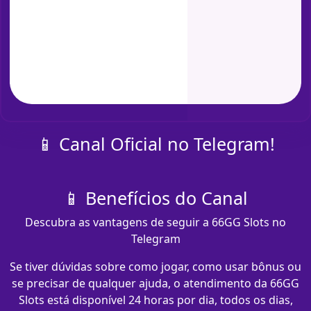
📱 Canal Oficial no Telegram!
📱 Benefícios do Canal
Descubra as vantagens de seguir a 66GG Slots no
Telegram
Se tiver dúvidas sobre como jogar, como usar bônus ou
se precisar de qualquer ajuda, o atendimento da 66GG
Slots está disponível 24 horas por dia, todos os dias,