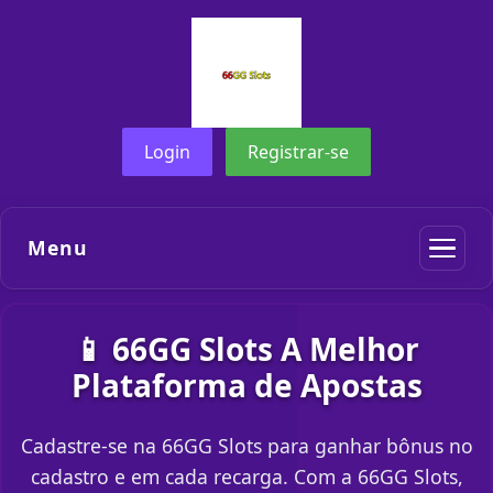
Login
Registrar-se
Menu
📱 66GG Slots A Melhor
Plataforma de Apostas
Cadastre-se na 66GG Slots para ganhar bônus no
cadastro e em cada recarga. Com a 66GG Slots,