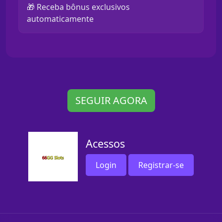
🎁 Receba bônus exclusivos
automaticamente
SEGUIR AGORA
Acessos
Login
Registrar-se