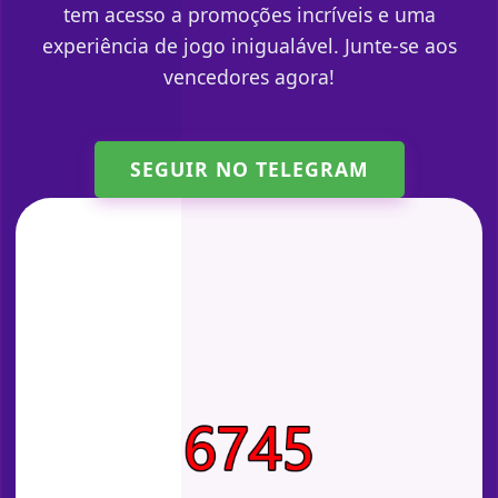
tem acesso a promoções incríveis e uma
experiência de jogo inigualável. Junte-se aos
vencedores agora!
SEGUIR NO TELEGRAM