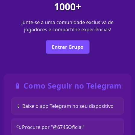
1000+
Junte-se a uma comunidade exclusiva de
jogadores e compartilhe experiências!
Entrar Grupo
📱 Como Seguir no Telegram
📱 Baixe o app Telegram no seu dispositivo
🔍 Procure por "@6745Oficial"