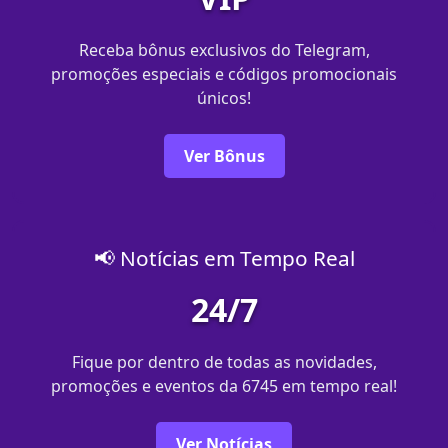
Receba bônus exclusivos do Telegram,
promoções especiais e códigos promocionais
únicos!
Ver Bônus
📢 Notícias em Tempo Real
24/7
Fique por dentro de todas as novidades,
promoções e eventos da 6745 em tempo real!
Ver Notícias