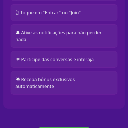
👆 Toque em "Entrar" ou "Join"
🔔 Ative as notificações para não perder
nada
💬 Participe das conversas e interaja
🎁 Receba bônus exclusivos
automaticamente