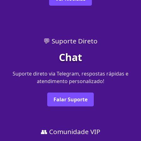
💬 Suporte Direto
Chat
Suporte direto via Telegram, respostas rápidas e
atendimento personalizado!
Falar Suporte
👥 Comunidade VIP