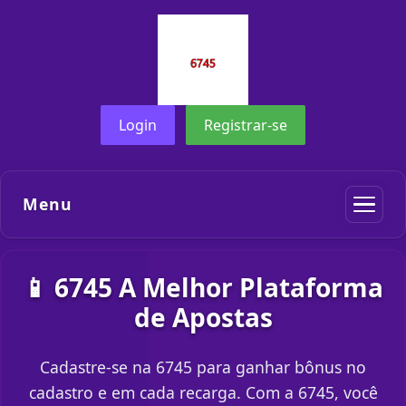
Login
Registrar-se
Menu
📱 6745 A Melhor Plataforma
de Apostas
Cadastre-se na 6745 para ganhar bônus no
cadastro e em cada recarga. Com a 6745, você