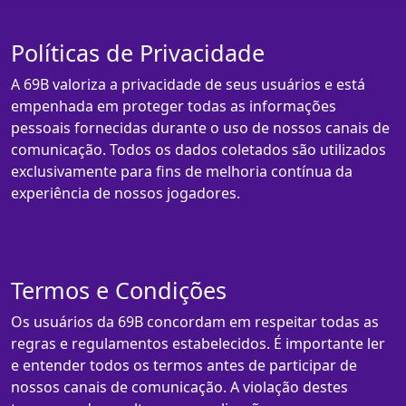
Políticas de Privacidade
A 69B valoriza a privacidade de seus usuários e está
empenhada em proteger todas as informações
pessoais fornecidas durante o uso de nossos canais de
comunicação. Todos os dados coletados são utilizados
exclusivamente para fins de melhoria contínua da
experiência de nossos jogadores.
Termos e Condições
Os usuários da 69B concordam em respeitar todas as
regras e regulamentos estabelecidos. É importante ler
e entender todos os termos antes de participar de
nossos canais de comunicação. A violação destes