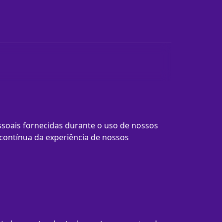
ssoais fornecidas durante o uso de nossos
 contínua da experiência de nossos