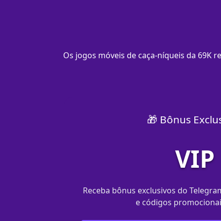
Os jogos móveis de caça-níqueis da 69K r
🎁 Bônus Exclu
VIP
Receba bônus exclusivos do Telegra
e códigos promocionai