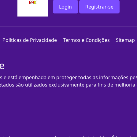
Login
Registrar-se
Políticas de Privacidade
Termos e Condições
Sitemap
de
ios e está empenhada em proteger todas as informações pe
tados são utilizados exclusivamente para fins de melhoria