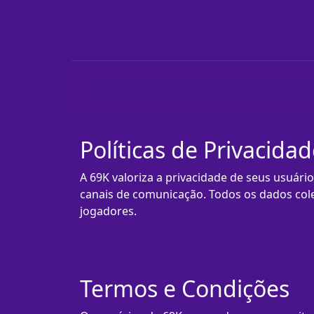
Políticas de Privacida
A 69K valoriza a privacidade de seus usuár
canais de comunicação. Todos os dados cole
jogadores.
Termos e Condições