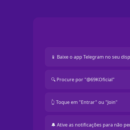
📱 Baixe o app Telegram no seu disp
🔍 Procure por "@69KOficial"
👆 Toque em "Entrar" ou "Join"
🔔 Ative as notificações para não p