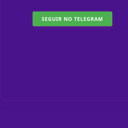
SEGUIR NO TELEGRAM