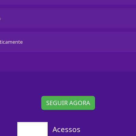
a
aticamente
SEGUIR AGORA
Acessos