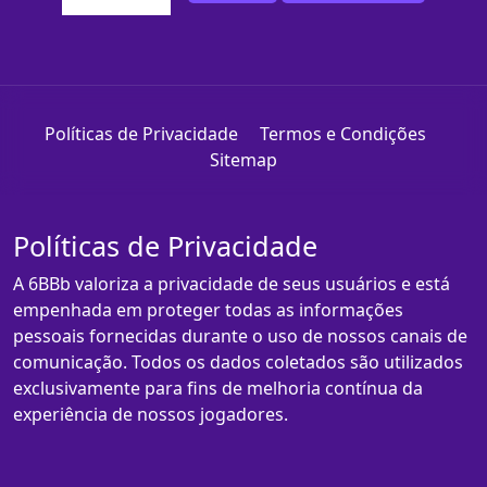
Políticas de Privacidade
Termos e Condições
Sitemap
Políticas de Privacidade
A 6BBb valoriza a privacidade de seus usuários e está
empenhada em proteger todas as informações
pessoais fornecidas durante o uso de nossos canais de
comunicação. Todos os dados coletados são utilizados
exclusivamente para fins de melhoria contínua da
experiência de nossos jogadores.