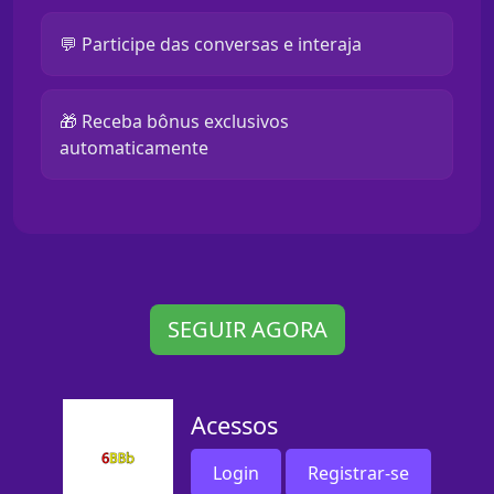
💬 Participe das conversas e interaja
🎁 Receba bônus exclusivos
automaticamente
SEGUIR AGORA
Acessos
Login
Registrar-se