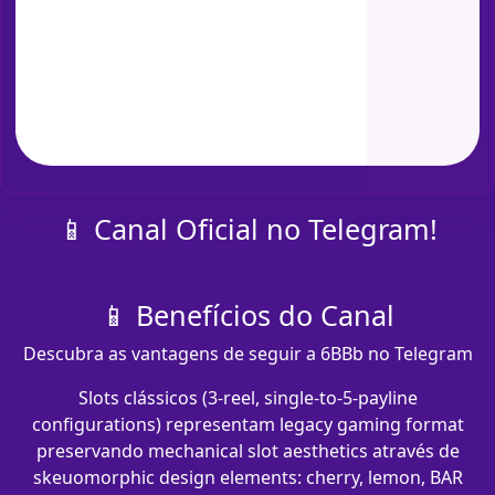
📱 Canal Oficial no Telegram!
📱 Benefícios do Canal
Descubra as vantagens de seguir a 6BBb no Telegram
Slots clássicos (3-reel, single-to-5-payline
configurations) representam legacy gaming format
preservando mechanical slot aesthetics através de
skeuomorphic design elements: cherry, lemon, BAR