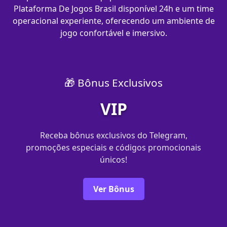
Plataforma De Jogos Brasil disponível 24h e um time
operacional experiente, oferecendo um ambiente de
jogo confortável e imersivo.
🎁 Bônus Exclusivos
VIP
Receba bônus exclusivos do Telegram,
promoções especiais e códigos promocionais
únicos!
Ver Bônus