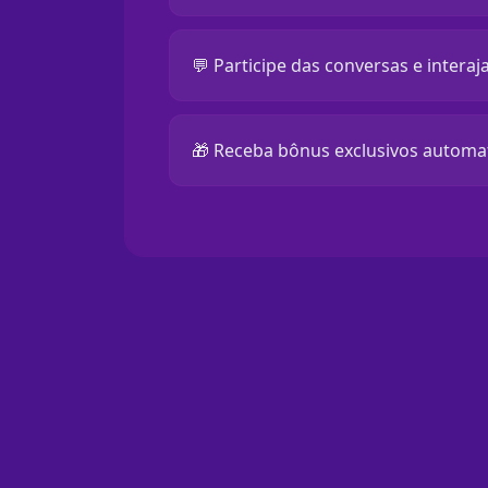
💬 Participe das conversas e interaj
🎁 Receba bônus exclusivos autom