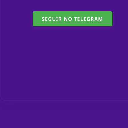
SEGUIR NO TELEGRAM