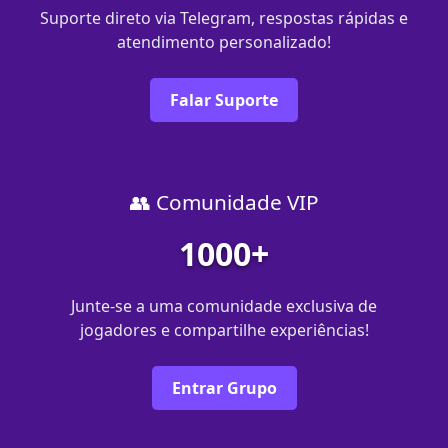
Suporte direto via Telegram, respostas rápidas e
atendimento personalizado!
Falar Suporte
👥 Comunidade VIP
1000+
Junte-se a uma comunidade exclusiva de
jogadores e compartilhe experiências!
Entrar Grupo