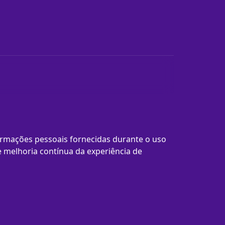
ormações pessoais fornecidas durante o uso
e melhoria contínua da experiência de