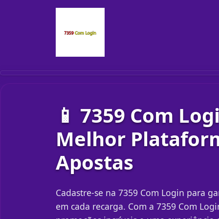
📱 7359 Com Log
Melhor Platafor
Apostas
Cadastre-se na 7359 Com Login para ga
em cada recarga. Com a 7359 Com Login