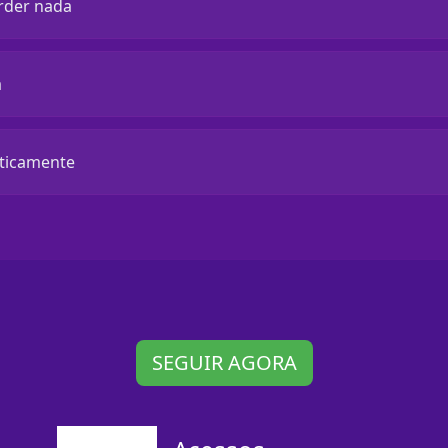
erder nada
a
aticamente
SEGUIR AGORA