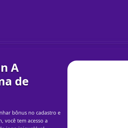
in A
ma de
nhar bônus no cadastro e
, você tem acesso a