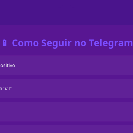
📱 Como Seguir no Telegram
ositivo
cial"