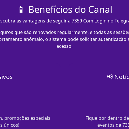
📱 Benefícios do Canal
scubra as vantagens de seguir a 7359 Com Login no Teleg
seguros que são renovados regularmente, e todas as sessõe
rtamento anômalo, o sistema pode solicitar autenticação
acesso.
sivos
📢 Notí
m, promoções especiais
Fique por dentro d
s únicos!
eventos da 73