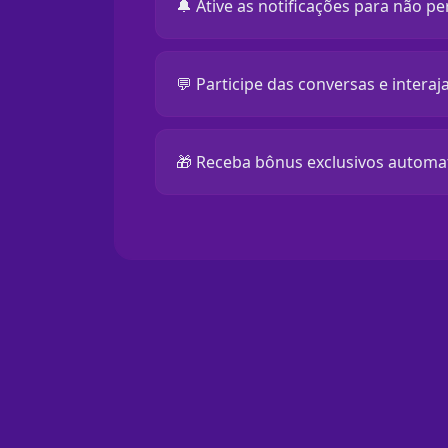
🔔 Ative as notificações para não p
💬 Participe das conversas e interaj
🎁 Receba bônus exclusivos autom