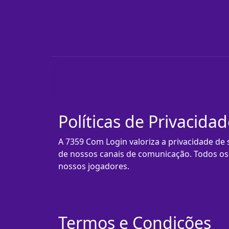
Políticas de Privacida
A 7359 Com Login valoriza a privacidade de
de nossos canais de comunicação. Todos os 
nossos jogadores.
Termos e Condições