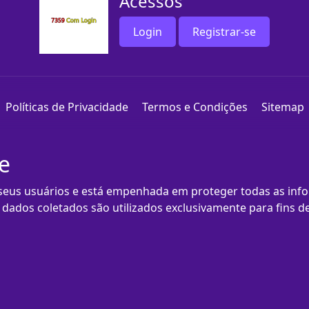
Acessos
Login
Registrar-se
Políticas de Privacidade
Termos e Condições
Sitemap
de
 seus usuários e está empenhada em proteger todas as inf
dados coletados são utilizados exclusivamente para fins d