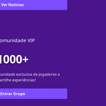
Ver Notícias
Comunidade VIP
1000+
unidade exclusiva de jogadores e
rtilhe experiências!
Entrar Grupo