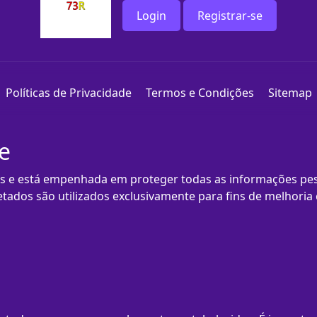
Login
Registrar-se
Políticas de Privacidade
Termos e Condições
Sitemap
de
ios e está empenhada em proteger todas as informações pe
tados são utilizados exclusivamente para fins de melhoria