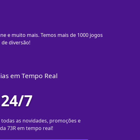
une e muito mais. Temos mais de 1000 jogos
 de diversão!
cias em Tempo Real
24/7
e todas as novidades, promoções e
 da 73R em tempo real!