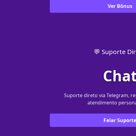
Ver Bônus
💬 Suporte Di
Cha
Suporte direto via Telegram, r
atendimento persona
Falar Suport