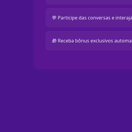
💬 Participe das conversas e interaj
🎁 Receba bônus exclusivos autom