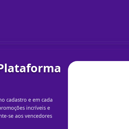
 Plataforma
no cadastro e em cada
promoções incríveis e
unte-se aos vencedores