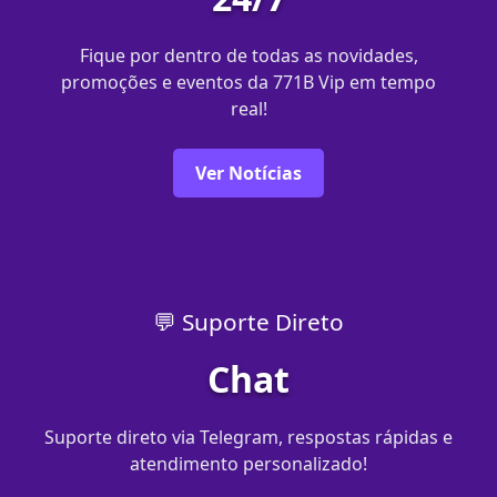
Fique por dentro de todas as novidades,
promoções e eventos da 771B Vip em tempo
real!
Ver Notícias
💬 Suporte Direto
Chat
Suporte direto via Telegram, respostas rápidas e
atendimento personalizado!