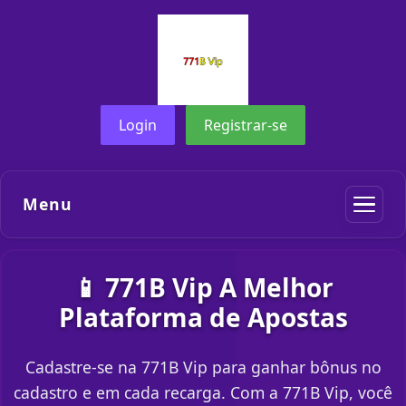
Login
Registrar-se
Menu
📱 771B Vip A Melhor
Plataforma de Apostas
Cadastre-se na 771B Vip para ganhar bônus no
cadastro e em cada recarga. Com a 771B Vip, você