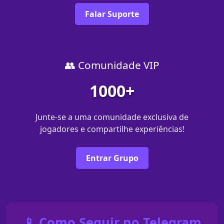
Falar Suporte
👥 Comunidade VIP
1000+
Junte-se a uma comunidade exclusiva de
jogadores e compartilhe experiências!
Entrar Grupo
📱 Como Seguir no Telegram