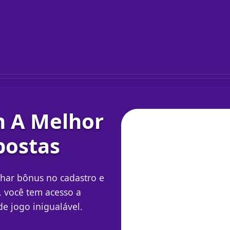
n A Melhor
postas
har bônus no cadastro e
 você tem acesso a
e jogo inigualável.