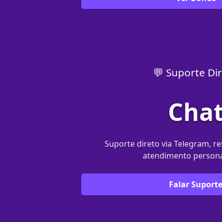
💬 Suporte Di
Cha
Suporte direto via Telegram, r
atendimento persona
Falar Suport