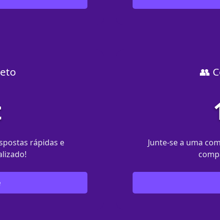
reto
👥 
t
espostas rápidas e
Junte-se a uma com
lizado!
compa
e