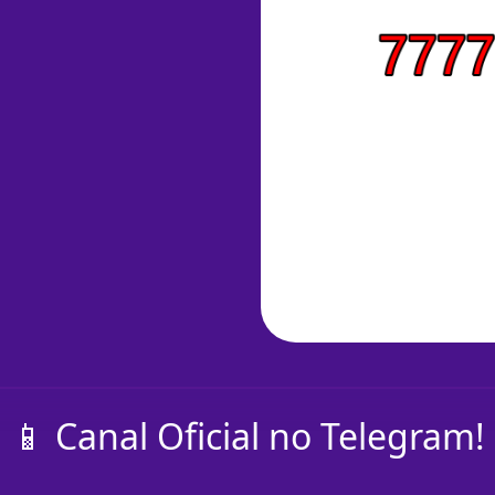
📱 Canal Oficial no Telegram!