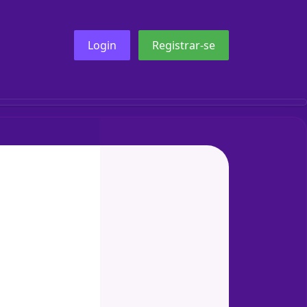
Login
Registrar-se