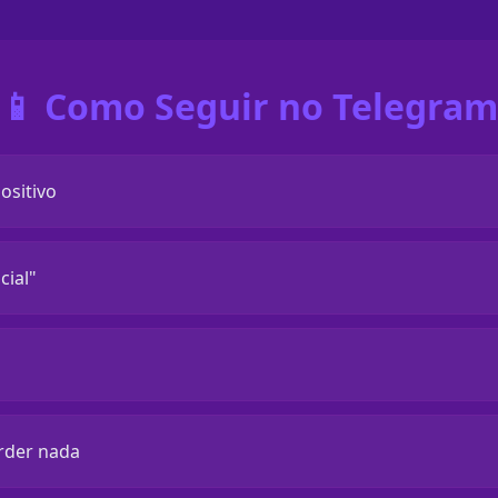
📱 Como Seguir no Telegram
ositivo
cial"
erder nada