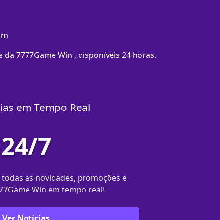
ram
os da 7777Game Win , disponíveis 24 horas.
cias em Tempo Real
24/7
e todas as novidades, promoções e
777Game Win em tempo real!
Ver Notícias