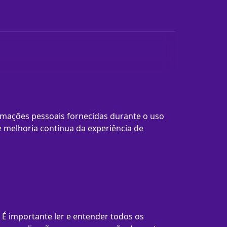
rmações pessoais fornecidas durante o uso
e melhoria contínua da experiência de
É importante ler e entender todos os