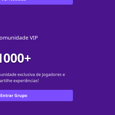
Comunidade VIP
1000+
unidade exclusiva de jogadores e
rtilhe experiências!
Entrar Grupo