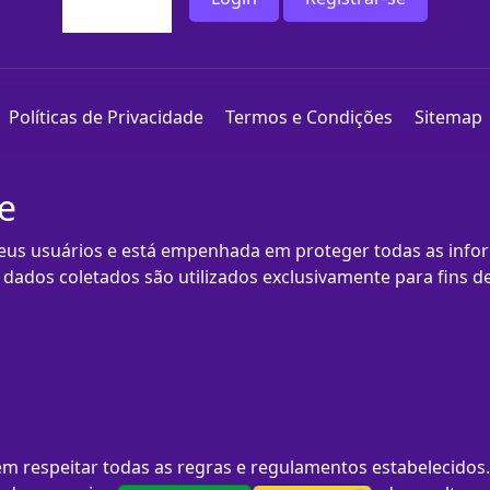
Políticas de Privacidade
Termos e Condições
Sitemap
de
seus usuários e está empenhada em proteger todas as info
dados coletados são utilizados exclusivamente para fins d
respeitar todas as regras e regulamentos estabelecidos. 