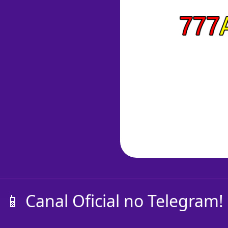
📱 Canal Oficial no Telegram!