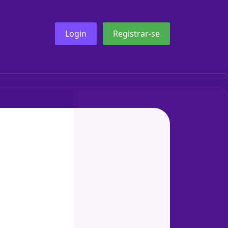
Login
Registrar-se