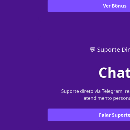
Ver Bônus
💬 Suporte Di
Cha
Suporte direto via Telegram, r
atendimento persona
Falar Suport