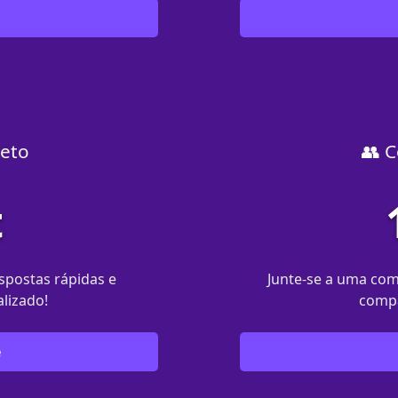
reto
👥 
t
espostas rápidas e
Junte-se a uma com
lizado!
compa
e