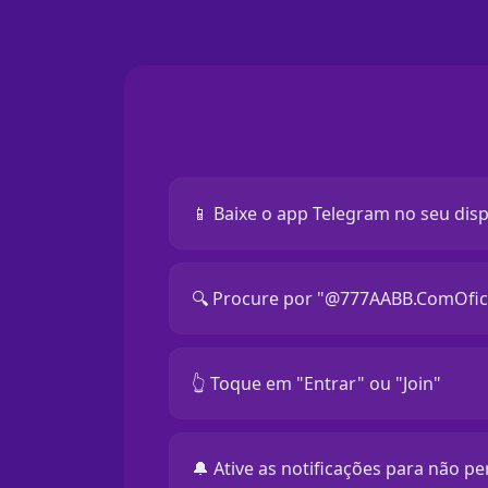
📱 Baixe o app Telegram no seu disp
🔍 Procure por "@777AABB.ComOfici
👆 Toque em "Entrar" ou "Join"
🔔 Ative as notificações para não p