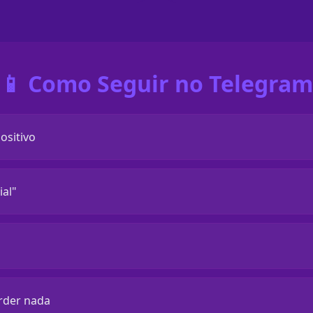
📱 Como Seguir no Telegram
ositivo
al"
erder nada