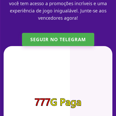
você tem acesso a promoções incríveis e uma
experiência de jogo inigualável. Junte-se aos
vencedores agora!
SEGUIR NO TELEGRAM