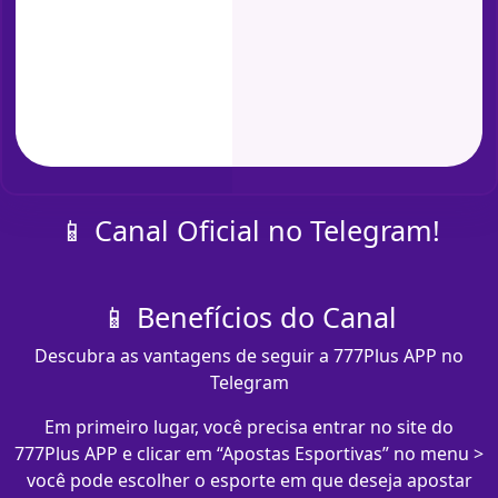
📱 Canal Oficial no Telegram!
📱 Benefícios do Canal
Descubra as vantagens de seguir a 777Plus APP no
Telegram
Em primeiro lugar, você precisa entrar no site do
777Plus APP e clicar em “Apostas Esportivas” no menu >
você pode escolher o esporte em que deseja apostar