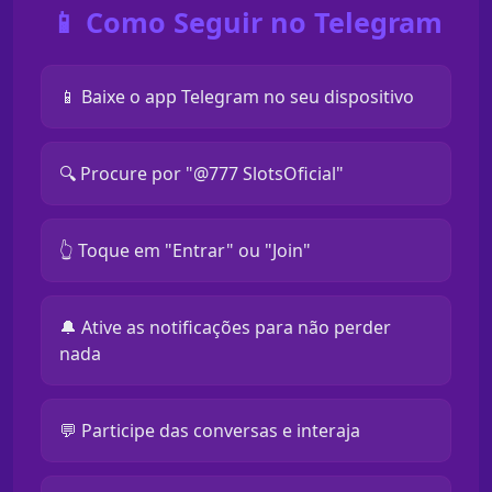
📱 Como Seguir no Telegram
📱 Baixe o app Telegram no seu dispositivo
🔍 Procure por "@777 SlotsOficial"
👆 Toque em "Entrar" ou "Join"
🔔 Ative as notificações para não perder
nada
💬 Participe das conversas e interaja