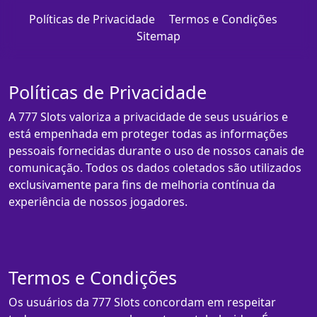
Políticas de Privacidade
Termos e Condições
Sitemap
Políticas de Privacidade
A 777 Slots valoriza a privacidade de seus usuários e
está empenhada em proteger todas as informações
pessoais fornecidas durante o uso de nossos canais de
comunicação. Todos os dados coletados são utilizados
exclusivamente para fins de melhoria contínua da
experiência de nossos jogadores.
Termos e Condições
Os usuários da 777 Slots concordam em respeitar