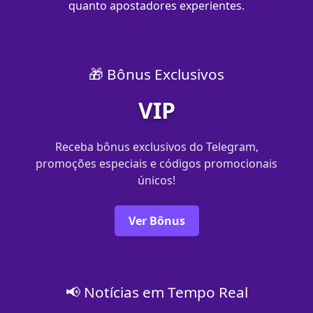
quanto apostadores experientes.
🎁 Bônus Exclusivos
VIP
Receba bônus exclusivos do Telegram,
promoções especiais e códigos promocionais
únicos!
Ver Bônus
📢 Notícias em Tempo Real