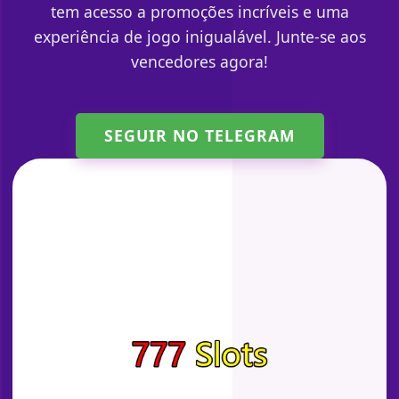
tem acesso a promoções incríveis e uma
experiência de jogo inigualável. Junte-se aos
vencedores agora!
SEGUIR NO TELEGRAM