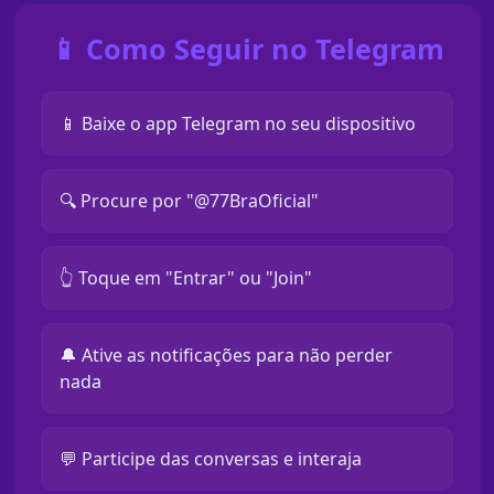
📱 Como Seguir no Telegram
📱 Baixe o app Telegram no seu dispositivo
🔍 Procure por "@77BraOficial"
👆 Toque em "Entrar" ou "Join"
🔔 Ative as notificações para não perder
nada
💬 Participe das conversas e interaja