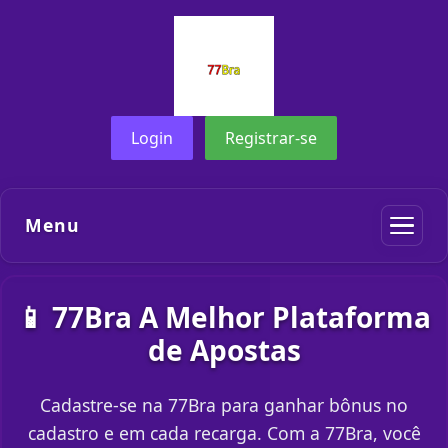
Login
Registrar-se
Menu
📱 77Bra A Melhor Plataforma
de Apostas
Cadastre-se na 77Bra para ganhar bônus no
cadastro e em cada recarga. Com a 77Bra, você