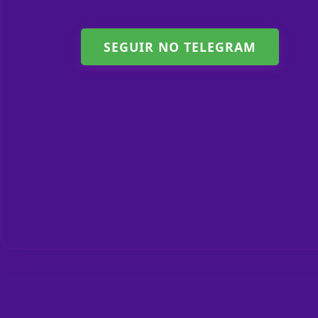
SEGUIR NO TELEGRAM