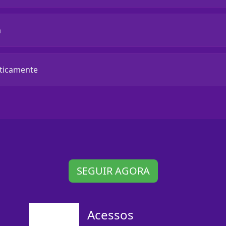
a
aticamente
SEGUIR AGORA
Acessos