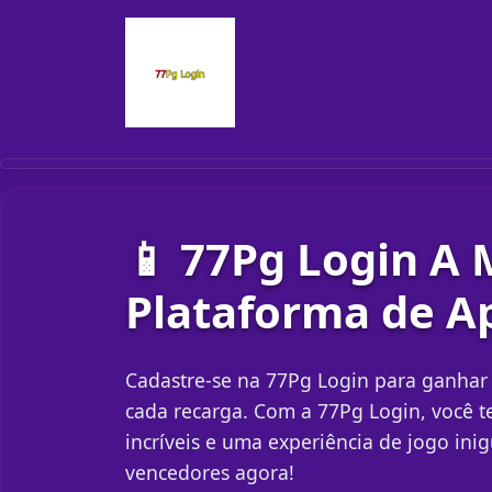
📱 77Pg Login A 
Plataforma de A
Cadastre-se na 77Pg Login para ganhar
cada recarga. Com a 77Pg Login, você 
incríveis e uma experiência de jogo inig
vencedores agora!