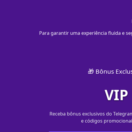
Para garantir uma experiência fluida e s
🎁 Bônus Exclu
VIP
Receba bônus exclusivos do Telegra
e códigos promocionai