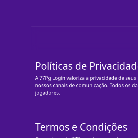
Políticas de Privacida
A 77Pg Login valoriza a privacidade de seu
nossos canais de comunicação. Todos os dad
jogadores.
Termos e Condições