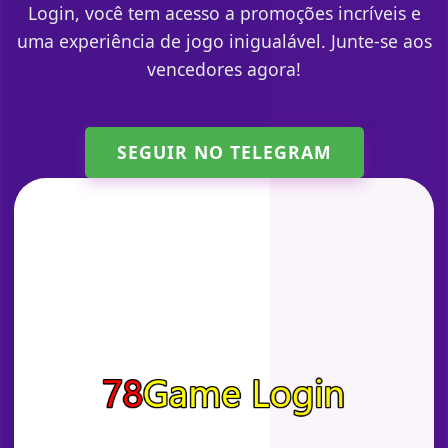
Login, você tem acesso a promoções incríveis e
uma experiência de jogo inigualável. Junte-se aos
vencedores agora!
SEGUIR NO TELEGRAM