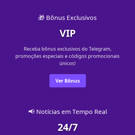
🎁 Bônus Exclusivos
VIP
Receba bônus exclusivos do Telegram,
promoções especiais e códigos promocionais
únicos!
Ver Bônus
📢 Notícias em Tempo Real
24/7