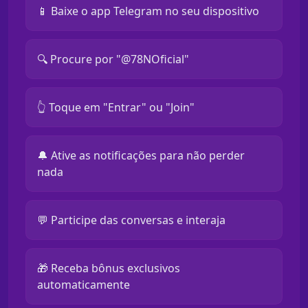
📱 Baixe o app Telegram no seu dispositivo
🔍 Procure por "@78NOficial"
👆 Toque em "Entrar" ou "Join"
🔔 Ative as notificações para não perder
nada
💬 Participe das conversas e interaja
🎁 Receba bônus exclusivos
automaticamente