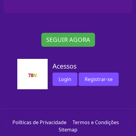
SEGUIR AGORA
Acessos
Login
Registrar-se
Políticas de Privacidade
Termos e Condições
Sitemap