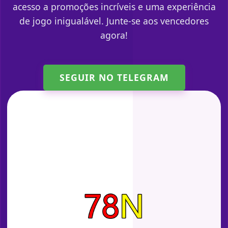
acesso a promoções incríveis e uma experiência
de jogo inigualável. Junte-se aos vencedores
agora!
SEGUIR NO TELEGRAM