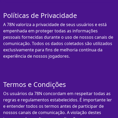
Políticas de Privacidade
A 78N valoriza a privacidade de seus usuários e está
empenhada em proteger todas as informações
pessoais fornecidas durante o uso de nossos canais de
comunicação. Todos os dados coletados são utilizados
exclusivamente para fins de melhoria contínua da
experiência de nossos jogadores.
Termos e Condições
Os usuários da 78N concordam em respeitar todas as
regras e regulamentos estabelecidos. É importante ler
e entender todos os termos antes de participar de
nossos canais de comunicação. A violação destes