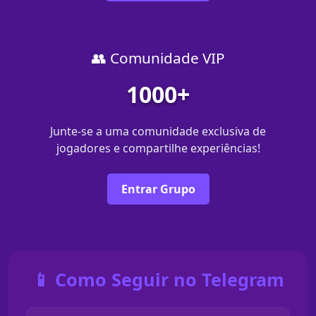
👥 Comunidade VIP
1000+
Junte-se a uma comunidade exclusiva de
jogadores e compartilhe experiências!
Entrar Grupo
📱 Como Seguir no Telegram