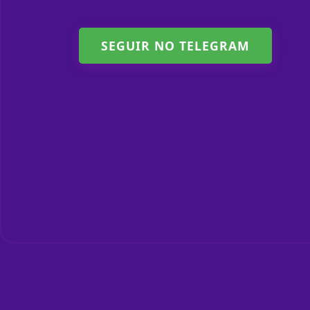
SEGUIR NO TELEGRAM