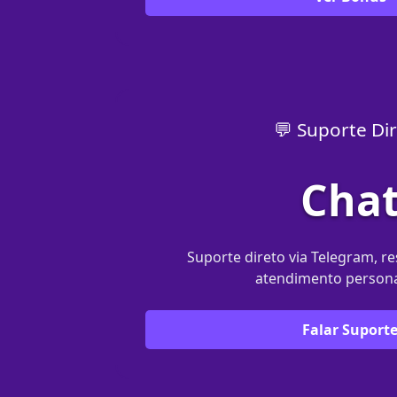
💬 Suporte Di
Cha
Suporte direto via Telegram, r
atendimento persona
Falar Suport