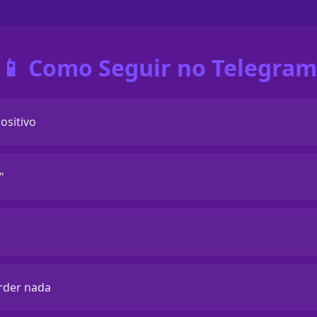
📱 Como Seguir no Telegram
ositivo
"
erder nada