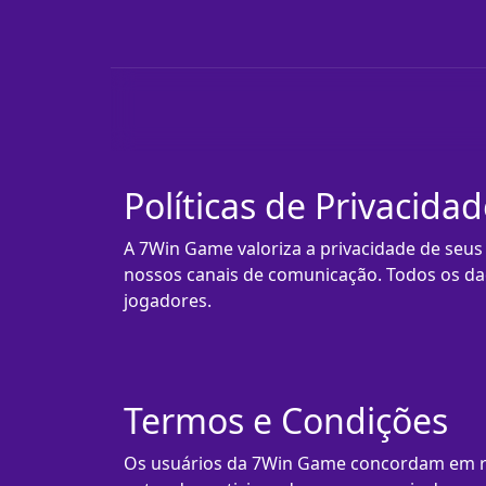
Políticas de Privacida
A 7Win Game valoriza a privacidade de seu
nossos canais de comunicação. Todos os dad
jogadores.
Termos e Condições
Os usuários da 7Win Game concordam em res