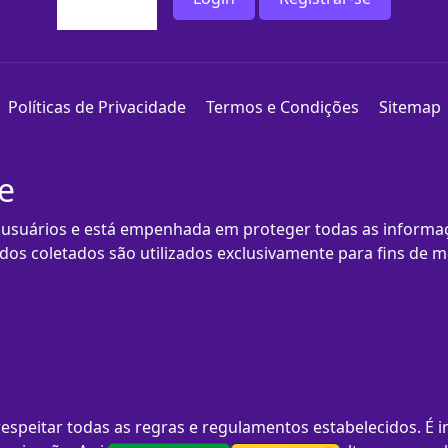
Políticas de Privacidade
Termos e Condições
Sitemap
de
s usuários e está empenhada em proteger todas as informa
os coletados são utilizados exclusivamente para fins de m
peitar todas as regras e regulamentos estabelecidos. É i